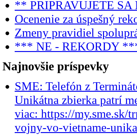
** PRIPRAVUJETE SA
Ocenenie za úspešný rek
Zmeny pravidiel spolupr
*** NE - REKORDY **
Najnovšie príspevky
SME: Telefón z Terminát
Unikátna zbierka patrí m
viac: https://my.sme.sk/t
vojny-vo-vietname-unikat