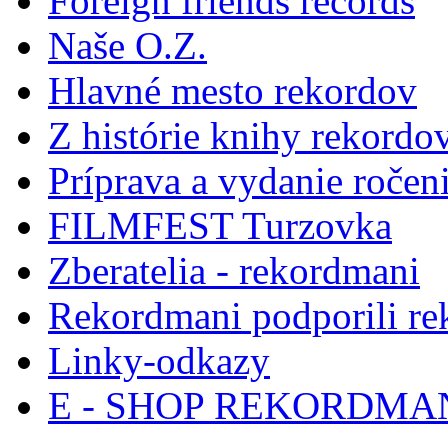
Foreign friends records
Naše O.Z.
Hlavné mesto rekordov
Z histórie knihy rekordo
Príprava a vydanie ročen
FILMFEST Turzovka
Zberatelia - rekordmani
Rekordmani podporili r
Linky-odkazy
E - SHOP REKORDM