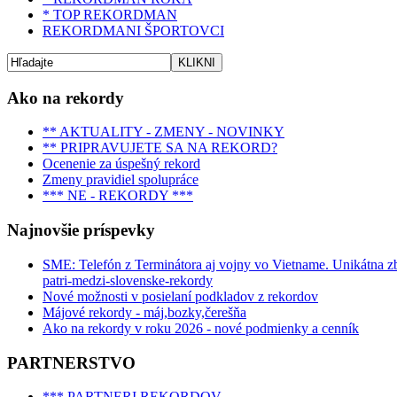
* TOP REKORDMAN
REKORDMANI ŠPORTOVCI
Ako na rekordy
** AKTUALITY - ZMENY - NOVINKY
** PRIPRAVUJETE SA NA REKORD?
Ocenenie za úspešný rekord
Zmeny pravidiel spolupráce
*** NE - REKORDY ***
Najnovšie príspevky
SME: Telefón z Terminátora aj vojny vo Vietname. Unikátna zbie
patri-medzi-slovenske-rekordy
Nové možnosti v posielaní podkladov z rekordov
Májové rekordy - máj,bozky,čerešňa
Ako na rekordy v roku 2026 - nové podmienky a cenník
PARTNERSTVO
*** PARTNERI REKORDOV