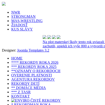
NWR
STRONGMAN
MAS-WRESTLING
ŽIADOSŤ
KUS SLÁVY
Na plot materskej školy tento rok uviazal
zachutili, upiekli ich vyše 800 a vytvoril
Designer:
Joomla Templates 3.2
HOME
**** REKORDY ROKA 2026
*** REKORDY ROKA 2025
**OZNAMY O REKORDOCH
OVERENIE PLATNOSTI
AGENTURA REKORDOV
REKORDY DETÍ
** DOMÁCE MÉDIA
*** Z TASR
KONTAKT
* REKORDMAN ROKA