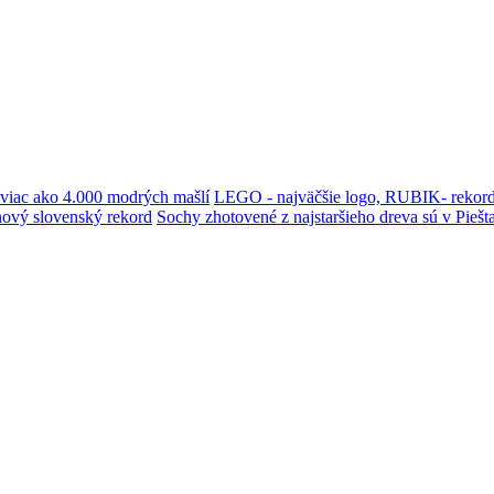
i viac ako 4.000 modrých mašlí
LEGO - najväčšie logo, RUBIK- rekord
i nový slovenský rekord
Sochy zhotovené z najstaršieho dreva sú v Pieš