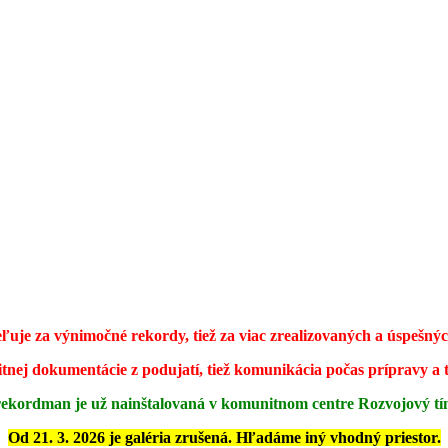
eľuje za výnimočné rekordy, tiež za viac zrealizovaných a úspešný
itnej dokumentácie z podujatí, tiež komunikácia počas prípravy a 
rekordman je už nainštalovaná v komunitnom centre Rozvojový t
Od 21. 3. 2026 je galéria zrušená. Hľadáme iný vhodný priestor.