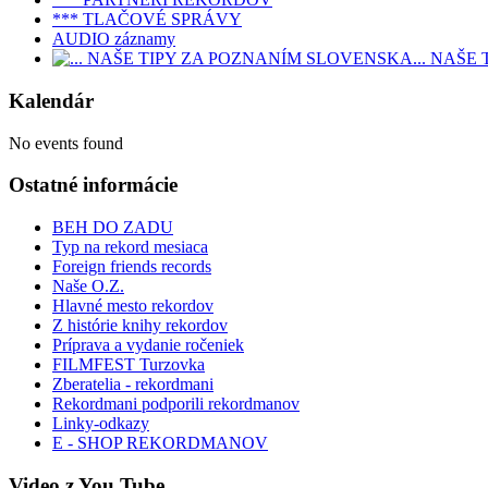
*** TLAČOVÉ SPRÁVY
AUDIO záznamy
... NAŠ
Kalendár
No events found
Ostatné informácie
BEH DO ZADU
Typ na rekord mesiaca
Foreign friends records
Naše O.Z.
Hlavné mesto rekordov
Z histórie knihy rekordov
Príprava a vydanie ročeniek
FILMFEST Turzovka
Zberatelia - rekordmani
Rekordmani podporili rekordmanov
Linky-odkazy
E - SHOP REKORDMANOV
Video z You Tube