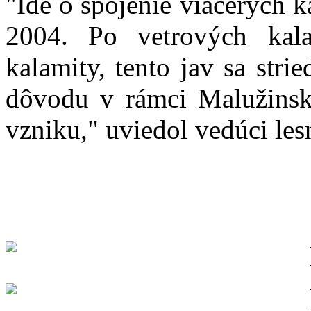
"Ide o spojenie viacerých k
2004. Po vetrových kala
kalamity, tento jav sa stri
dôvodu v rámci Malužinske
vzniku," uviedol vedúci les