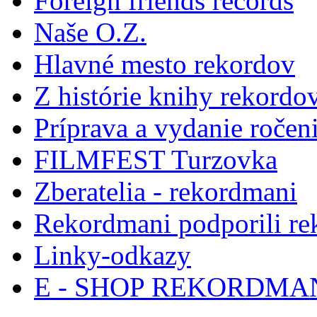
Foreign friends records
Naše O.Z.
Hlavné mesto rekordov
Z histórie knihy rekordo
Príprava a vydanie ročen
FILMFEST Turzovka
Zberatelia - rekordmani
Rekordmani podporili r
Linky-odkazy
E - SHOP REKORDM