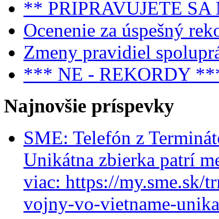
** PRIPRAVUJETE SA
Ocenenie za úspešný rek
Zmeny pravidiel spolupr
*** NE - REKORDY **
Najnovšie príspevky
SME: Telefón z Terminát
Unikátna zbierka patrí m
viac: https://my.sme.sk/t
vojny-vo-vietname-unikat