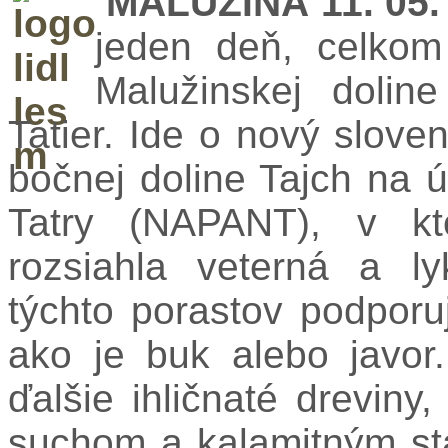
MALUŽINÁ 11. 05.
jeden deň, celkom 
Malužinskej doline
Tatier. Ide o nový slove
bočnej doline Tajch na
Tatry (NAPANT), v kt
rozsiahla veterná a lyk
týchto porastov podporu
ako je buk alebo javor
ďalšie ihličnaté dreviny
suchom a kalamitným st