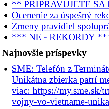
** PRIPRAVUJETE SA
Ocenenie za úspešný rek
Zmeny pravidiel spolupr
*** NE - REKORDY **
Najnovšie príspevky
SME: Telefón z Terminát
Unikátna zbierka patrí m
viac: https://my.sme.sk/t
vojny-vo-vietname-unikat