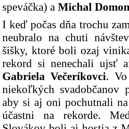
speváčka) a
Michal Domon
I keď počas dňa trochu zam
neubralo na chuti návšte
šišky, ktoré boli ozaj vini
rekord si nenechali ujsť 
Gabriela Večeríkovci
. Vo
niekoľkých svadobčanov pr
aby si aj oni pochutnali na 
účastni na rekorde. Me
Slovákov boli aj hostia z 