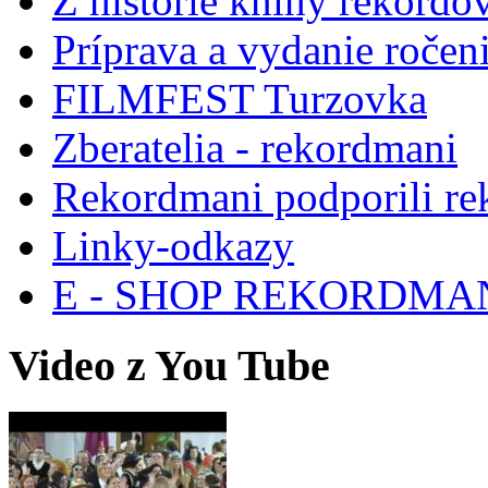
Z histórie knihy rekordo
Príprava a vydanie ročen
FILMFEST Turzovka
Zberatelia - rekordmani
Rekordmani podporili r
Linky-odkazy
E - SHOP REKORDM
Video z You Tube