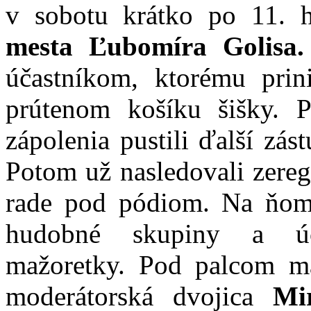
v sobotu krátko po 11. 
mesta Ľubomíra Golisa.
účastníkom, ktorému pri
prútenom košíku šišky.
zápolenia pustili ďalší zás
Potom už nasledovali zeregi
rade pod pódiom. Na ňom 
hudobné skupiny a úči
mažoretky. Pod palcom ma
moderátorská dvojica
Mi