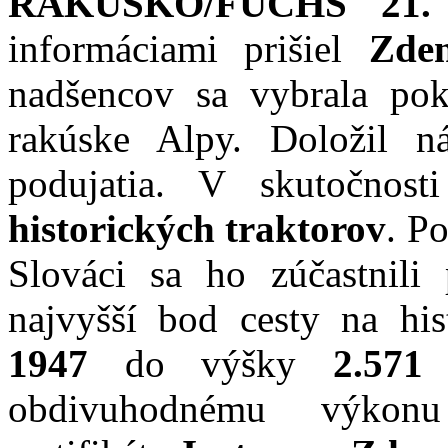
RAKÚSKO/FUCHS 21. 
informáciami prišiel
Zde
nadšencov sa vybrala poko
rakúske Alpy. Doložil n
podujatia. V skutočnos
historických traktorov
. P
Slováci sa ho zúčastnili
najvyšší bod cesty na hi
1947
do výšky
2.571
obdivuhodnému výkonu