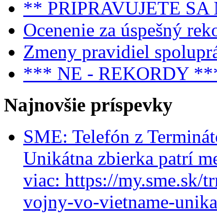
** PRIPRAVUJETE SA
Ocenenie za úspešný rek
Zmeny pravidiel spolupr
*** NE - REKORDY **
Najnovšie príspevky
SME: Telefón z Terminát
Unikátna zbierka patrí m
viac: https://my.sme.sk/t
vojny-vo-vietname-unikat