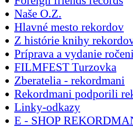
Foreign friends records
Naše O.Z.
Hlavné mesto rekordov
Z histórie knihy rekordo
Príprava a vydanie ročen
FILMFEST Turzovka
Zberatelia - rekordmani
Rekordmani podporili r
Linky-odkazy
E - SHOP REKORDM