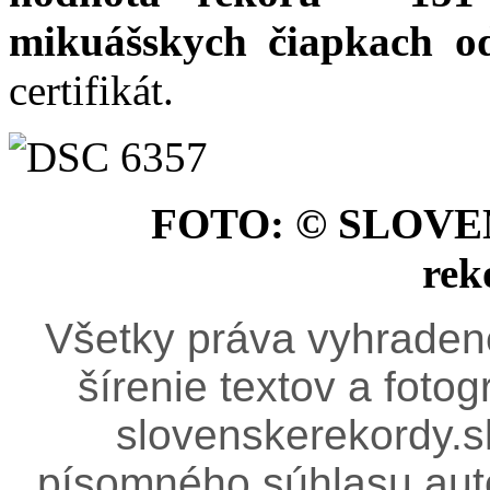
mikuášskych čiapkach o
certifikát.
FOTO: © SLOVE
re
Všetky práva vyhradené
šírenie textov a fotog
slovenskerekordy.
písomného súhlasu aut