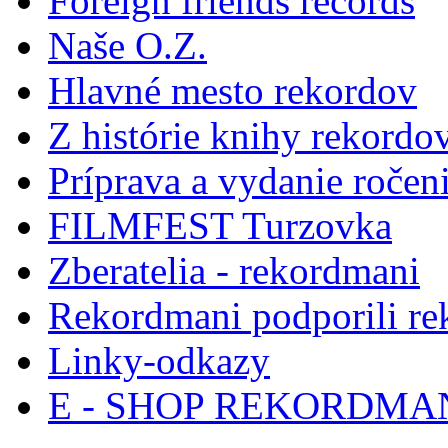
Foreign friends records
Naše O.Z.
Hlavné mesto rekordov
Z histórie knihy rekordo
Príprava a vydanie ročen
FILMFEST Turzovka
Zberatelia - rekordmani
Rekordmani podporili r
Linky-odkazy
E - SHOP REKORDM