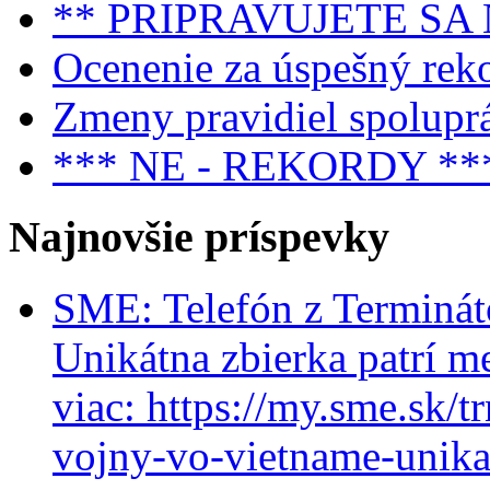
** PRIPRAVUJETE SA
Ocenenie za úspešný rek
Zmeny pravidiel spolupr
*** NE - REKORDY **
Najnovšie príspevky
SME: Telefón z Terminát
Unikátna zbierka patrí m
viac: https://my.sme.sk/t
vojny-vo-vietname-unikat