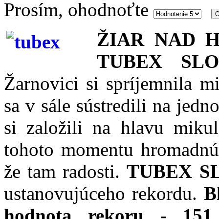
Prosím, ohodnoťte
ŽIAR NAD H
TUBEX SLOV
Žarnovici si spríjemnila m
sa v sále sústredili na je
si založili na hlavu mikul
tohoto momentu hromadnú 
že tam radosti.
TUBEX SL
ustanovujúceho rekordu.
Bl
hodnota rekoru - 151