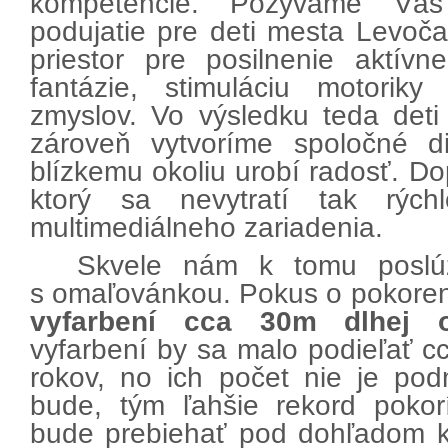
kompetencie. Pozývame Vás
podujatie pre deti mesta Levo
priestor pre posilnenie aktívn
fantázie, stimuláciu motorik
zmyslov.
Vo výsledku teda deti
zároveň vytvoríme spoločné di
blízkemu okoliu urobí radosť. D
ktorý sa nevytratí tak rých
multimediálneho zariadenia.
Skvele nám k tomu poslúž
s omaľovánkou. Pokus o pokoren
vyfarbení cca 30m dlhej 
vyfarbení by sa malo podieľať c
rokov, no ich počet nie je po
bude, tým ľahšie rekord poko
bude prebiehať pod dohľadom k