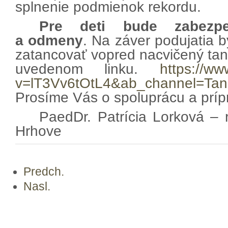
splnenie podmienok rekordu.
Pre deti bude zabezpe
a odmeny
. Na záver podujatia b
zatancovať vopred nacvičený tan
uvedenom linku.
https://w
v=lT3Vv6tOtL4&ab_channel=T
Prosíme Vás o spoluprácu a príp
PaedDr. Patrícia Lorková – 
Hrhove
Predch.
Nasl.