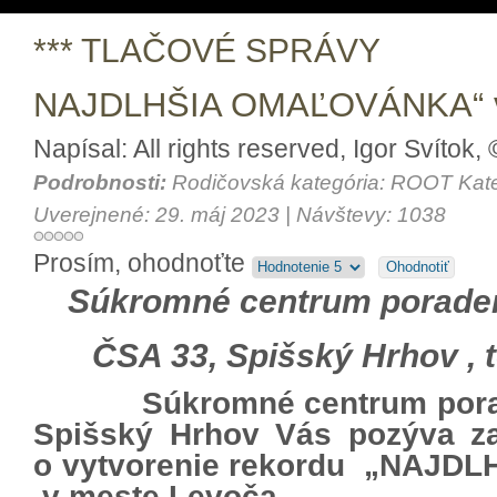
*** TLAČOVÉ SPRÁVY
NAJDLHŠIA OMAĽOVÁNKA“ v
Napísal: All rights reserved, Igor Svítok
Podrobnosti:
Rodičovská kategória: ROOT Kat
Uverejnené: 29. máj 2023 | Návštevy: 1038
Prosím, ohodnoťte
Súkromné centrum poraden
ČSA 33, Spišský Hrhov , t
Súkromné centrum porade
Spišský Hrhov Vás pozýva z
o vytvorenie rekordu „NAJ
v meste Levoča.