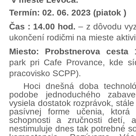
Termín:
02. 06. 2023 (piatok )
Čas : 14.00 hod.
– z dôvodu vyz
ukončení rodičmi na mieste aktivi
Miesto:
Probstnerova cesta 
park pri Cafe Provance, kde sí
pracovisko SCPP).
Hoci dnešná doba technológ
podobe jednoduchého zabaven
vysiela dostatok rozprávok, stál
pasívnej forme učenia, ktorá 
schopnosti a zručnosti detí, 
nestimuluje dnes tak potrebné s